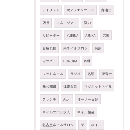
アイリスト
栄マツエクサロン
弁護士
店長
マネージャー
努力
リピーター
YUKINA
ASUKA
応援
お疲れ様
栄ネイルサロン
栄店
マツパー
HONOKA
nail
フットネイル
ラジオ
名駅
保育士
元公務員
体育会系
マグネットネイル
フレンチ
Aspii
オーナー日記
ネイルサロン求人
ネイル協会
名古屋ネイルサロン
栄
ネイル