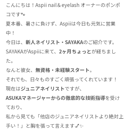
こんにちは！Aspii nail＆eyelash オーナーのポンポ
コです🐾
夏本番、暑さに負けず、Aspiiは今日も元気に営業
中！
今日は、
新人ネイリスト・SAYAKA
のご紹介です。
SAYAKAがAspiiに来て、
2ヶ月ちょっと
が経ちまし
た。
なんと彼女、
無資格・未経験スタート
。
それでも、日々ものすごく頑張ってくれています！
現在は
ジュニアネイリスト
ですが、
ASUKAマネージャーからの徹底的な技術指導
を受け
ており、
私から見ても「他店のジュニアネイリストより絶対上
手い！」と胸を張って言えます💅✨