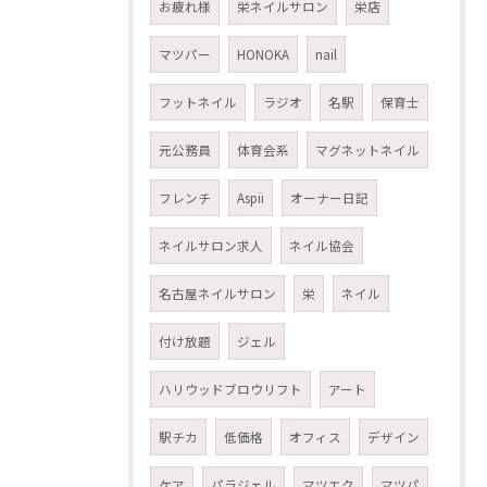
お疲れ様
栄ネイルサロン
栄店
マツパー
HONOKA
nail
フットネイル
ラジオ
名駅
保育士
元公務員
体育会系
マグネットネイル
フレンチ
Aspii
オーナー日記
ネイルサロン求人
ネイル協会
名古屋ネイルサロン
栄
ネイル
付け放題
ジェル
ハリウッドブロウリフト
アート
駅チカ
低価格
オフィス
デザイン
ケア
パラジェル
マツエク
マツパ