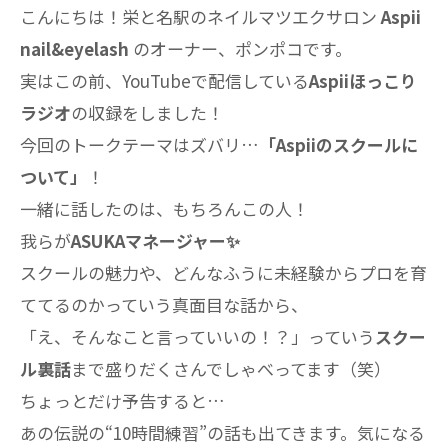
こんにちは！栄と名駅のネイルマツエクサロン
Aspii
nail&eyelash
のオーナー、ポンポコです。
実はこの前、YouTubeで配信している
Aspiiほっこり
ラジオ
の収録をしました！
今回のトークテーマはズバリ…
「Aspiiのスクールに
ついて」
！
一緒に話したのは、もちろんこの人！
我らが
ASUKAマネージャー✨
スクールの魅力や、どんなふうに未経験からプロを育
ててるのかっていう真面目な話から、
「え、そんなこと言っていいの！？」っていう
スクー
ル裏話
まで盛りだくさんでしゃべってます（笑）
ちょっとだけ予告すると…
あの伝説の“10時間練習”の話も出てきます。気になる