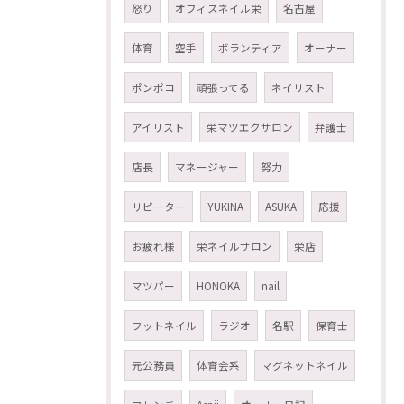
怒り
オフィスネイル栄
名古屋
体育
空手
ボランティア
オーナー
ポンポコ
頑張ってる
ネイリスト
アイリスト
栄マツエクサロン
弁護士
店長
マネージャー
努力
リピーター
YUKINA
ASUKA
応援
お疲れ様
栄ネイルサロン
栄店
マツパー
HONOKA
nail
フットネイル
ラジオ
名駅
保育士
元公務員
体育会系
マグネットネイル