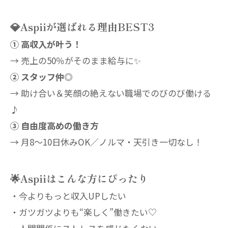
💎Aspiiが選ばれる理由BEST3
① 高収入が叶う！
→ 売上の50％がそのまま給与に✨
② スタッフ仲◎
→ 助け合い＆笑顔の絶えない職場でのびのび働ける
♪
③ 自由度高めの働き方
→ 月8〜10日休みOK／ノルマ・天引き一切なし！
🌟Aspiiはこんな方にぴったり
・今よりもっと収入UPしたい
・ガツガツよりも“楽しく”働きたい♡