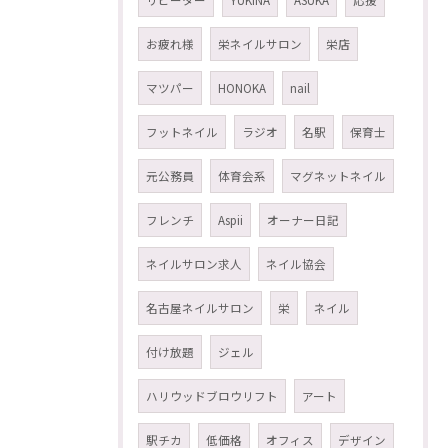
リピーター
YUKINA
ASUKA
応援
お疲れ様
栄ネイルサロン
栄店
マツパー
HONOKA
nail
フットネイル
ラジオ
名駅
保育士
元公務員
体育会系
マグネットネイル
フレンチ
Aspii
オーナー日記
ネイルサロン求人
ネイル協会
名古屋ネイルサロン
栄
ネイル
付け放題
ジェル
ハリウッドブロウリフト
アート
駅チカ
低価格
オフィス
デザイン