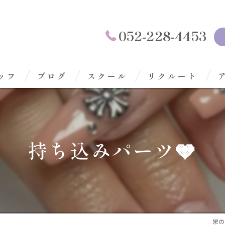
052-228-4453
ッフ
ブログ
スクール
リクルート
持ち込みパーツ🩶
栄のネ