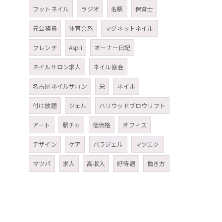
フットネイル
ラジオ
名駅
保育士
元公務員
体育会系
マグネットネイル
フレンチ
Aspii
オーナー日記
ネイルサロン求人
ネイル協会
名古屋ネイルサロン
栄
ネイル
付け放題
ジェル
ハリウッドブロウリフト
アート
駅チカ
低価格
オフィス
デザイン
ケア
パラジェル
マツエク
マツパ
求人
高収入
好待遇
働き方