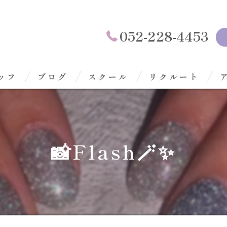
052-228-4453
ッフ
ブログ
スクール
リクルート
📸Flash🪄✨