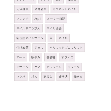
元公務員
体育会系
マグネットネイル
フレンチ
Aspii
オーナー日記
ネイルサロン求人
ネイル協会
名古屋ネイルサロン
栄
ネイル
付け放題
ジェル
ハリウッドブロウリフト
アート
駅チカ
低価格
オフィス
デザイン
ケア
パラジェル
マツエク
マツパ
求人
高収入
好待遇
働き方