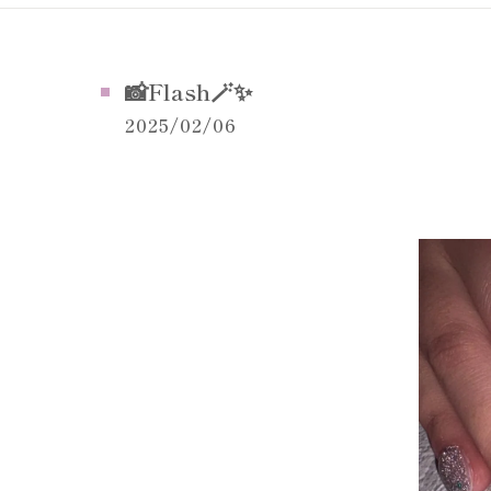
📸Flash🪄✨
2025/02/06