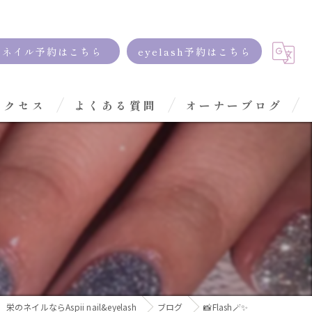
ネイル予約はこちら
eyelash予約はこちら
アクセス
よくある質問
オーナーブログ
栄のネイルならAspii nail&eyelash
ブログ
📸Flash🪄✨