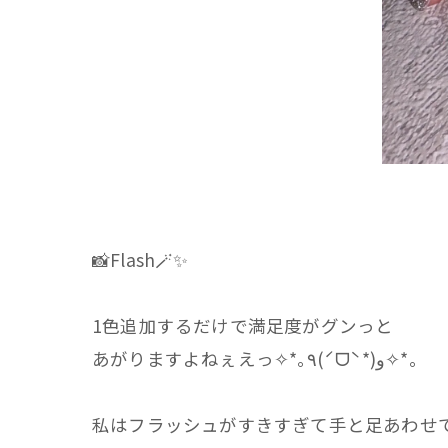
📸Flash🪄✨
1色追加するだけで満足度がグンっと
あがりますよねぇえっ✧*｡٩(ˊᗜˋ*)و✧*｡
私はフラッシュがすきすぎて手と足あわせ