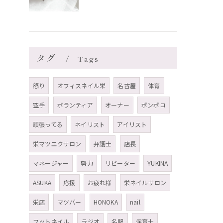
タグ
Tags
怒り
オフィスネイル栄
名古屋
体育
空手
ボランティア
オーナー
ポンポコ
頑張ってる
ネイリスト
アイリスト
栄マツエクサロン
弁護士
店長
マネージャー
努力
リピーター
YUKINA
ASUKA
応援
お疲れ様
栄ネイルサロン
栄店
マツパー
HONOKA
nail
フットネイル
ラジオ
名駅
保育士