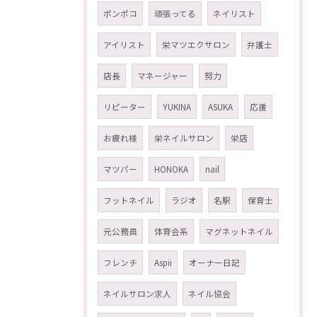
ポンポコ
頑張ってる
ネイリスト
アイリスト
栄マツエクサロン
弁護士
店長
マネージャー
努力
リピーター
YUKINA
ASUKA
応援
お疲れ様
栄ネイルサロン
栄店
マツパー
HONOKA
nail
フットネイル
ラジオ
名駅
保育士
元公務員
体育会系
マグネットネイル
フレンチ
Aspii
オーナー日記
ネイルサロン求人
ネイル協会