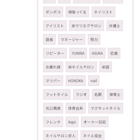
ポンポコ
頑張ってる
ネイリスト
アイリスト
栄マツエクサロン
弁護士
店長
マネージャー
努力
リピーター
YUKINA
ASUKA
応援
お疲れ様
栄ネイルサロン
栄店
マツパー
HONOKA
nail
フットネイル
ラジオ
名駅
保育士
元公務員
体育会系
マグネットネイル
フレンチ
Aspii
オーナー日記
ネイルサロン求人
ネイル協会