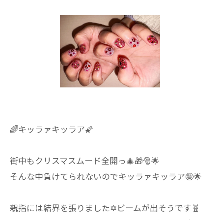
🌈キッラァキッラア🌠
街中もクリスマスムード全開っ🎄🎁🎅🌟
そんな中負けてられないのでキッラァキッラア🤪🌟
親指には結界を張りました✡ビームが出そうです🧬