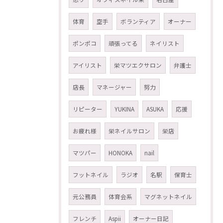
体育
空手
ボランティア
オーナー
ポンポコ
頑張ってる
ネイリスト
アイリスト
栄マツエクサロン
弁護士
店長
マネージャー
努力
リピーター
YUKINA
ASUKA
応援
お疲れ様
栄ネイルサロン
栄店
マツパー
HONOKA
nail
フットネイル
ラジオ
名駅
保育士
元公務員
体育会系
マグネットネイル
フレンチ
Aspii
オーナー日記