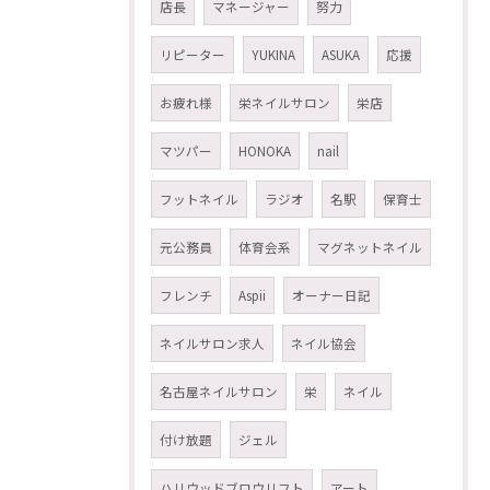
店長
マネージャー
努力
リピーター
YUKINA
ASUKA
応援
お疲れ様
栄ネイルサロン
栄店
マツパー
HONOKA
nail
フットネイル
ラジオ
名駅
保育士
元公務員
体育会系
マグネットネイル
フレンチ
Aspii
オーナー日記
ネイルサロン求人
ネイル協会
名古屋ネイルサロン
栄
ネイル
付け放題
ジェル
ハリウッドブロウリフト
アート