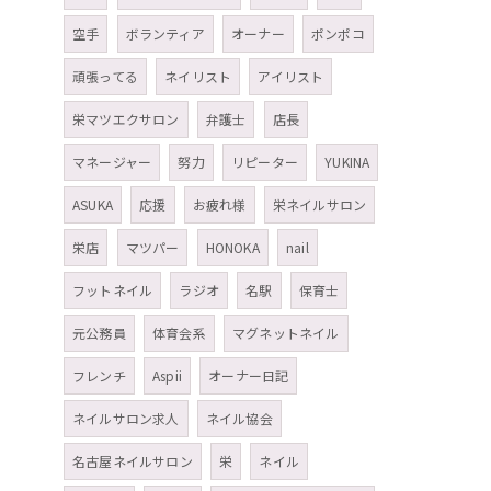
空手
ボランティア
オーナー
ポンポコ
頑張ってる
ネイリスト
アイリスト
栄マツエクサロン
弁護士
店長
マネージャー
努力
リピーター
YUKINA
ASUKA
応援
お疲れ様
栄ネイルサロン
栄店
マツパー
HONOKA
nail
フットネイル
ラジオ
名駅
保育士
元公務員
体育会系
マグネットネイル
フレンチ
Aspii
オーナー日記
ネイルサロン求人
ネイル協会
名古屋ネイルサロン
栄
ネイル