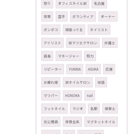
怒り
オフィスネイル栄
名古屋
体育
空手
ボランティア
オーナー
ポンポコ
頑張ってる
ネイリスト
アイリスト
栄マツエクサロン
弁護士
店長
マネージャー
努力
リピーター
YUKINA
ASUKA
応援
お疲れ様
栄ネイルサロン
栄店
マツパー
HONOKA
nail
フットネイル
ラジオ
名駅
保育士
元公務員
体育会系
マグネットネイル