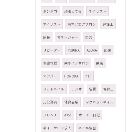
ポンポコ
頑張ってる
ネイリスト
アイリスト
栄マツエクサロン
弁護士
店長
マネージャー
努力
リピーター
YUKINA
ASUKA
応援
お疲れ様
栄ネイルサロン
栄店
マツパー
HONOKA
nail
フットネイル
ラジオ
名駅
保育士
元公務員
体育会系
マグネットネイル
フレンチ
Aspii
オーナー日記
ネイルサロン求人
ネイル協会