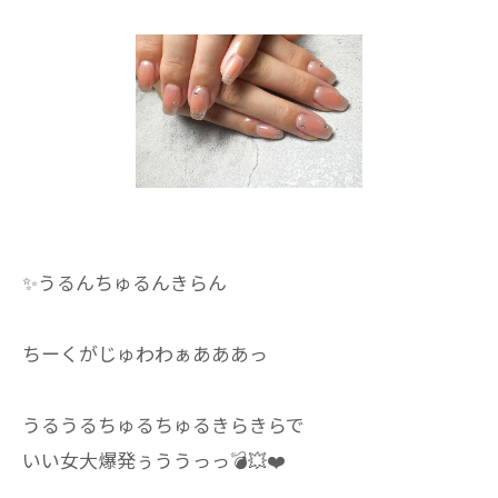
✨うるんちゅるんきらん
ちーくがじゅわわぁあああっ
うるうるちゅるちゅるきらきらで
いい女大爆発ぅううっっ💣💥❤️