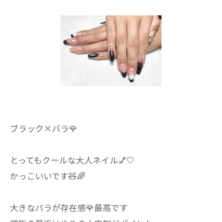
ブラック×バラ🌹
とってもクールな大人ネイル💅🤍
かっこいいです🧸🌈
大きなバラが存在感🌹最高です