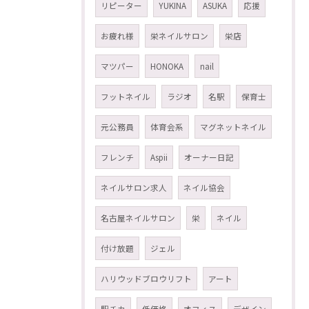
リピーター
YUKINA
ASUKA
応援
お疲れ様
栄ネイルサロン
栄店
マツパー
HONOKA
nail
フットネイル
ラジオ
名駅
保育士
元公務員
体育会系
マグネットネイル
フレンチ
Aspii
オーナー日記
ネイルサロン求人
ネイル協会
名古屋ネイルサロン
栄
ネイル
付け放題
ジェル
ハリウッドブロウリフト
アート