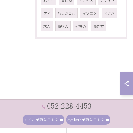
駅チカ
低価格
オフィス
デザイン
ケア
パラジェル
マツエク
マツパ
求人
高収入
好待遇
働き方
052-228-4453
ネイル予約はこちら
eyelash予約はこちら