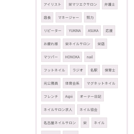
アイリスト
栄マツエクサロン
弁護士
店長
マネージャー
努力
リピーター
YUKINA
ASUKA
応援
お疲れ様
栄ネイルサロン
栄店
マツパー
HONOKA
nail
フットネイル
ラジオ
名駅
保育士
元公務員
体育会系
マグネットネイル
フレンチ
Aspii
オーナー日記
ネイルサロン求人
ネイル協会
名古屋ネイルサロン
栄
ネイル