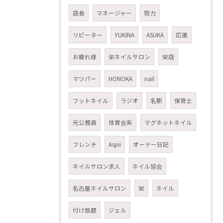
店長
マネージャー
努力
リピーター
YUKINA
ASUKA
応援
お疲れ様
栄ネイルサロン
栄店
マツパー
HONOKA
nail
フットネイル
ラジオ
名駅
保育士
元公務員
体育会系
マグネットネイル
フレンチ
Aspii
オーナー日記
ネイルサロン求人
ネイル協会
名古屋ネイルサロン
栄
ネイル
付け放題
ジェル