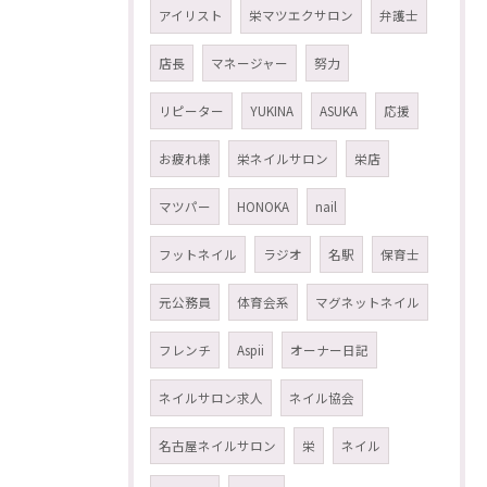
アイリスト
栄マツエクサロン
弁護士
店長
マネージャー
努力
リピーター
YUKINA
ASUKA
応援
お疲れ様
栄ネイルサロン
栄店
マツパー
HONOKA
nail
フットネイル
ラジオ
名駅
保育士
元公務員
体育会系
マグネットネイル
フレンチ
Aspii
オーナー日記
ネイルサロン求人
ネイル協会
名古屋ネイルサロン
栄
ネイル