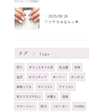
2025/08/26
🤍ツヤちゅるんっ🌟
タグ
Tags
怒り
オフィスネイル栄
名古屋
体育
空手
ボランティア
オーナー
ポンポコ
頑張ってる
ネイリスト
アイリスト
栄マツエクサロン
弁護士
店長
マネージャー
努力
リピーター
YUKINA