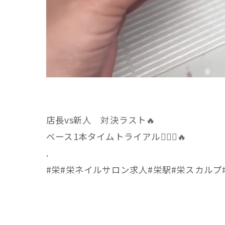
店長vs新人 対決ラスト🔥
ベース1本タイムトライアル🤦🏻‍♀️🔥
.
#栄#栄ネイルサロン求人#栄駅#栄スカルプ