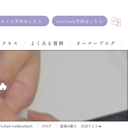
ネイル予約はこちら
eyelash予約はこちら
アクセス
よくある質問
オーナーブログ

pii nail&eyelash
ブログ
店長vs新人 対決ラスト🔥