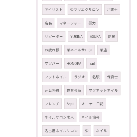
アイリスト
栄マツエクサロン
弁護士
店長
マネージャー
努力
リピーター
YUKINA
ASUKA
応援
お疲れ様
栄ネイルサロン
栄店
マツパー
HONOKA
nail
フットネイル
ラジオ
名駅
保育士
元公務員
体育会系
マグネットネイル
フレンチ
Aspii
オーナー日記
ネイルサロン求人
ネイル協会
名古屋ネイルサロン
栄
ネイル