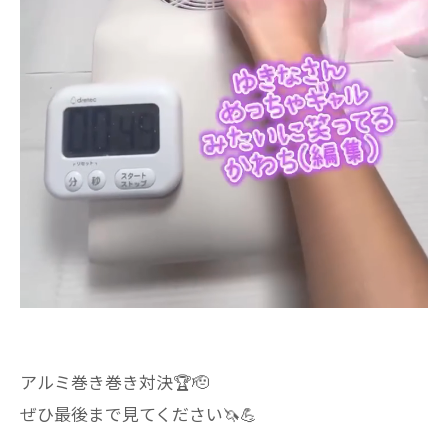
アルミ巻き巻き対決🏆🫡
ぜひ最後まで見てください🦄💪
.