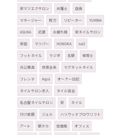
栄マツエクサロン
弁護士
店長
マネージャー
努力
リピーター
YUKINA
ASUKA
応援
お疲れ様
栄ネイルサロン
栄店
マツパー
HONOKA
nail
フットネイル
ラジオ
名駅
保育士
元公務員
体育会系
マグネットネイル
フレンチ
Aspii
オーナー日記
ネイルサロン求人
ネイル協会
名古屋ネイルサロン
栄
ネイル
付け放題
ジェル
ハリウッドブロウリフト
アート
駅チカ
低価格
オフィス