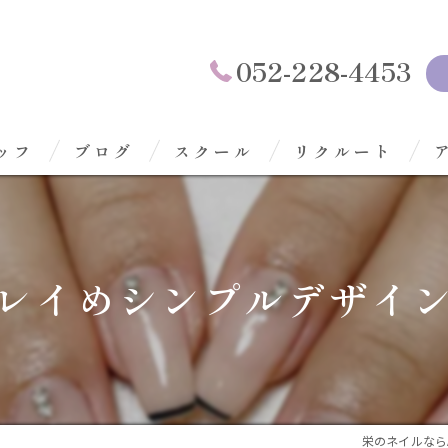
052-228-4453
ッフ
ブログ
スクール
リクルート
レイめシンプルデザイン
栄のネイルならAspi