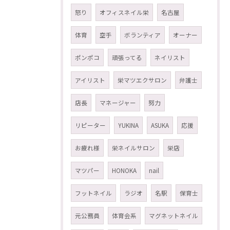
怒り
オフィスネイル栄
名古屋
体育
空手
ボランティア
オーナー
ポンポコ
頑張ってる
ネイリスト
アイリスト
栄マツエクサロン
弁護士
店長
マネージャー
努力
リピーター
YUKINA
ASUKA
応援
お疲れ様
栄ネイルサロン
栄店
マツパー
HONOKA
nail
フットネイル
ラジオ
名駅
保育士
元公務員
体育会系
マグネットネイル