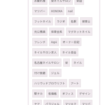
お疲れ様
栄ネイルサロン
栄店
マツパー
HONOKA
nail
フットネイル
ラジオ
名駅
保育士
元公務員
体育会系
マグネットネイル
フレンチ
Aspii
オーナー日記
ネイルサロン求人
ネイル協会
名古屋ネイルサロン
栄
ネイル
付け放題
ジェル
ハリウッドブロウリフト
アート
駅チカ
低価格
オフィス
デザイン
ケア
パラジェル
マツエク
マツパ