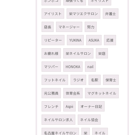
ポンポコ
頑張ってる
ネイリスト
アイリスト
栄マツエクサロン
弁護士
店長
マネージャー
努力
リピーター
YUKINA
ASUKA
応援
お疲れ様
栄ネイルサロン
栄店
マツパー
HONOKA
nail
フットネイル
ラジオ
名駅
保育士
元公務員
体育会系
マグネットネイル
フレンチ
Aspii
オーナー日記
ネイルサロン求人
ネイル協会
名古屋ネイルサロン
栄
ネイル