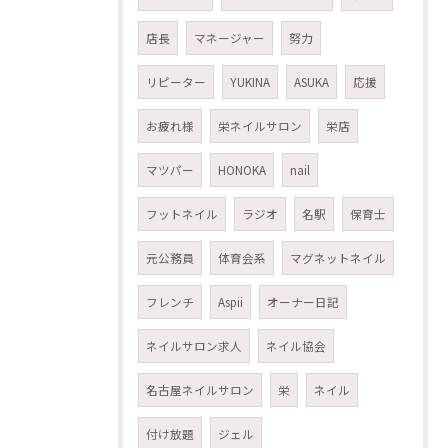
店長
マネージャー
努力
リピーター
YUKINA
ASUKA
応援
お疲れ様
栄ネイルサロン
栄店
マツパー
HONOKA
nail
フットネイル
ラジオ
名駅
保育士
元公務員
体育会系
マグネットネイル
フレンチ
Aspii
オーナー日記
ネイルサロン求人
ネイル協会
名古屋ネイルサロン
栄
ネイル
付け放題
ジェル