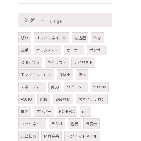
タグ
Tags
怒り
オフィスネイル栄
名古屋
体育
空手
ボランティア
オーナー
ポンポコ
頑張ってる
ネイリスト
アイリスト
栄マツエクサロン
弁護士
店長
マネージャー
努力
リピーター
YUKINA
ASUKA
応援
お疲れ様
栄ネイルサロン
栄店
マツパー
HONOKA
nail
フットネイル
ラジオ
名駅
保育士
元公務員
体育会系
マグネットネイル