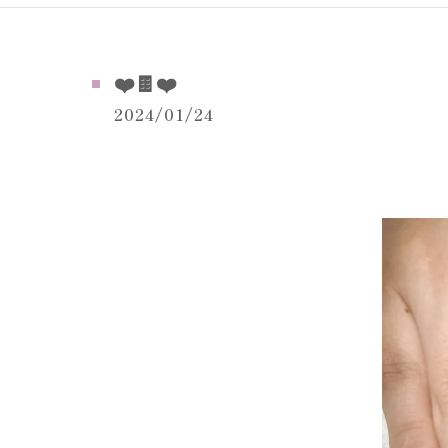
❤️🍫❤️
2024/01/24