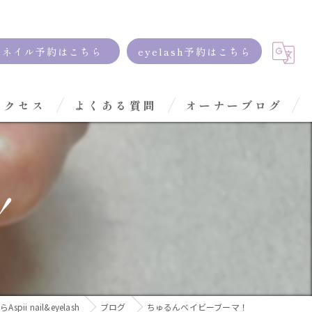
ネイル予約はこちら
eyelash予約はこちら
アクセス
よくある質問
オーナーブログ
！
pii nail&eyelash
ブログ
ちゅるんベイビーブーマ！