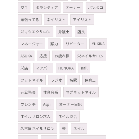
空手
ボランティア
オーナー
ポンポコ
頑張ってる
ネイリスト
アイリスト
栄マツエクサロン
弁護士
店長
マネージャー
努力
リピーター
YUKINA
ASUKA
応援
お疲れ様
栄ネイルサロン
栄店
マツパー
HONOKA
nail
フットネイル
ラジオ
名駅
保育士
元公務員
体育会系
マグネットネイル
フレンチ
Aspii
オーナー日記
ネイルサロン求人
ネイル協会
名古屋ネイルサロン
栄
ネイル